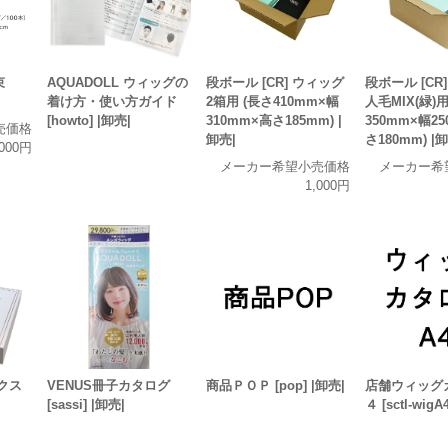
束
AQUADOLL ウィッグの
段ボール [CR] ウィッグ
段ボール [CR]
着け方・使い方ガイド
2箱用 (長さ410mm×幅
人毛MIX(緑)用
[howto] |卸売|
310mm×高さ185mm) |
350mm×幅2
売価格
卸売|
さ180mm) |
,000円
メーカー希望小売価格
メーカー希
1,000円
クス
VENUS冊子カタログ
商品ＰＯＰ [pop] |卸売|
店舗ウィッグ
[sassi] |卸売|
４ [sctl-wigA