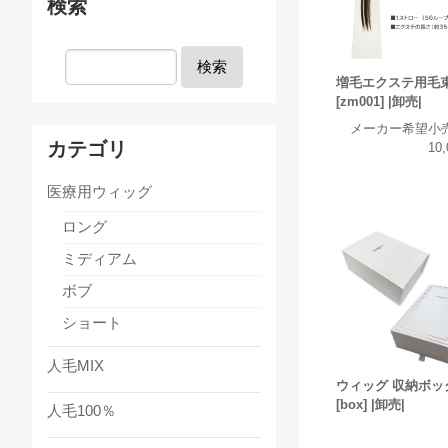
検索
検索
増毛エクステ用毛
[zm001] |卸売|
メーカー希望小
カテゴリ
10
医療用ウィッグ
ロング
ミディアム
ボブ
ショート
人毛MIX
ウィッグ 収納ボッ
[box] |卸売|
人毛100％