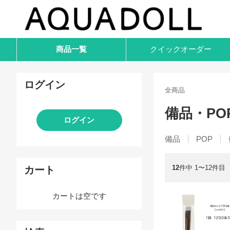
商品一覧
クイック
オーダー
ログイン
全商品
備品・PO
ログイン
備品
POP
12
件中 1〜12件目
カート
カートは空です