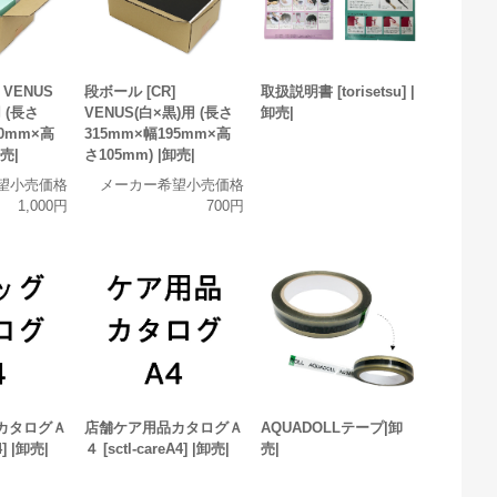
 VENUS
段ボール [CR]
取扱説明書 [torisetsu] |
 (長さ
VENUS(白×黒)用 (長さ
卸売|
50mm×高
315mm×幅195mm×高
卸売|
さ105mm) |卸売|
望小売価格
メーカー希望小売価格
1,000円
700円
カタログＡ
店舗ケア用品カタログＡ
AQUADOLLテープ|卸
4] |卸売|
４ [sctl-careA4] |卸売|
売|