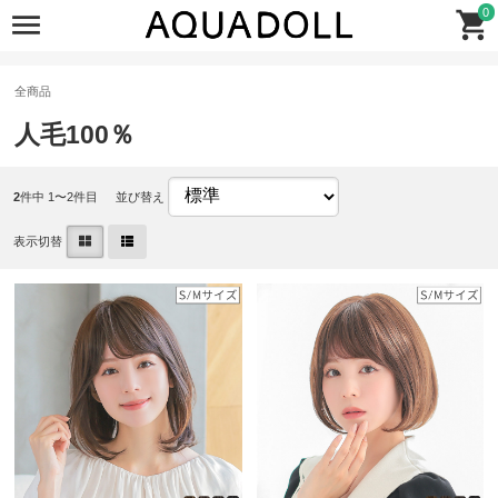
0
全商品
人毛100％
2
件中 1〜2件目
並び替え
表示切替