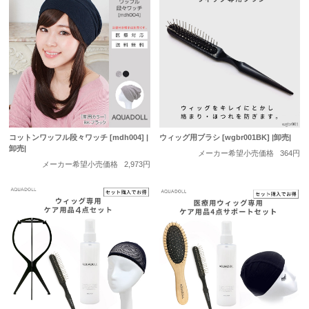
コットンワッフル段々ワッチ [mdh004] |
ウィッグ用ブラシ [wgbr001BK] |卸売|
卸売|
メーカー希望小売価格
364円
メーカー希望小売価格
2,973円