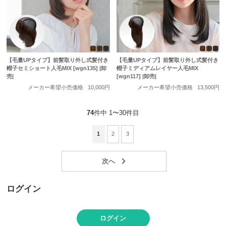
【毛量UPタイプ】前髪取り外し式髪付き
【毛量UPタイプ】前髪取り外し式髪付き
帽子セミショート人毛MIX [wgn135] |卸
帽子ミディアムレイヤー人毛MIX
売|
[wgn117] |卸売|
メーカー希望小売価格
10,000円
メーカー希望小売価格
13,500円
74
件中 1〜30件目
1
2
3
ログイン
ログイン