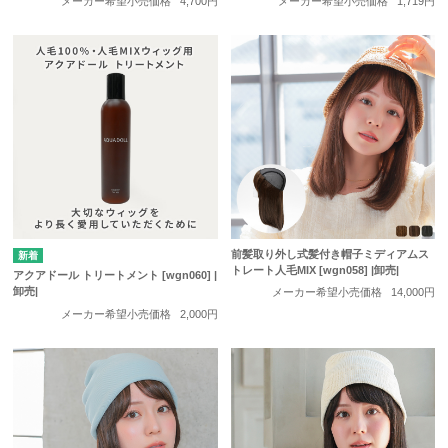
メーカー希望小売価格
4,700円
メーカー希望小売価格
1,719円
前髪取り外し式髪付き帽子ミディアムス
トレート人毛MIX [wgn058] |卸売|
アクアドール トリートメント [wgn060] |
卸売|
メーカー希望小売価格
14,000円
メーカー希望小売価格
2,000円