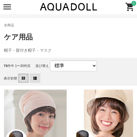
0
全商品
ケア用品
帽子・髪付き帽子・マスク
74
件中 1〜30件目
並び替え
表示切替