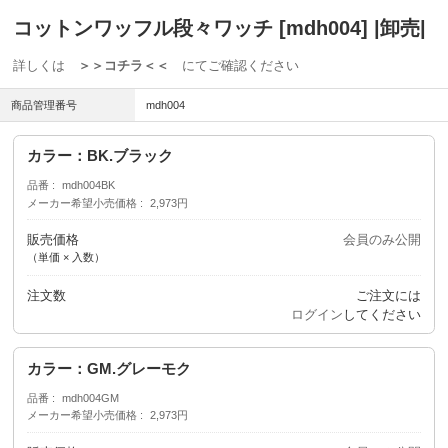
コットンワッフル段々ワッチ [mdh004] |卸売|
詳しくは
＞＞コチラ＜＜
にてご確認ください
商品管理番号
mdh004
カラー：BK.ブラック
品番
mdh004BK
メーカー希望小売価格
2,973円
販売価格
会員のみ公開
（単価 × 入数）
注文数
ご注文には
ログイン
してください
カラー：GM.グレーモク
品番
mdh004GM
メーカー希望小売価格
2,973円